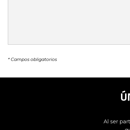
* Campos obligatorios
Ú
Al ser par
qu