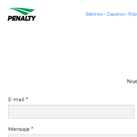
Balones
Zapatos
Rop
Nue
E-mail
*
Mensaje
*