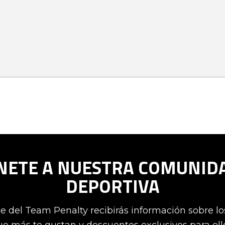
NETE A NUESTRA COMUNID
DEPORTIVA
te del Team Penalty recibirás información sobre l
e más te gustan y descuentos exclusivos para ell