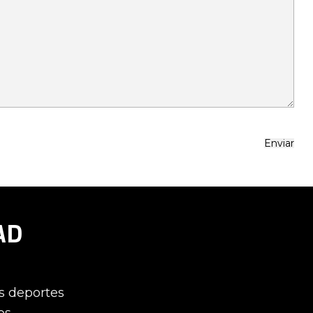
AD
os deportes
os.