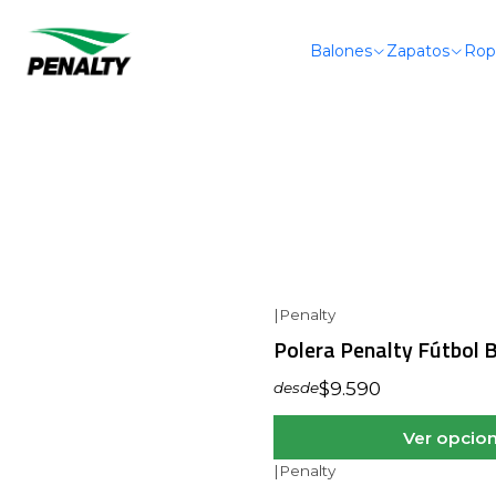
Balones
Zapatos
Rop
|
Penalty
Polera Penalty Fútbol 
$9.590
desde
Ver opcio
|
Penalty