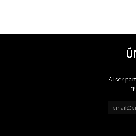
Ú
Al ser par
qu