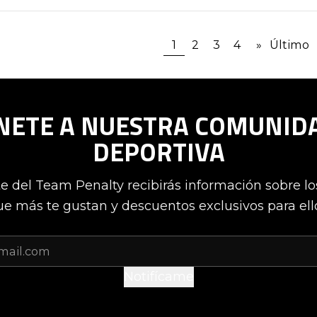
1
2
3
4
»
Último
NETE A NUESTRA COMUNID
DEPORTIVA
te del Team Penalty recibirás información sobre l
e más te gustan y descuentos exclusivos para ell
Notifícame