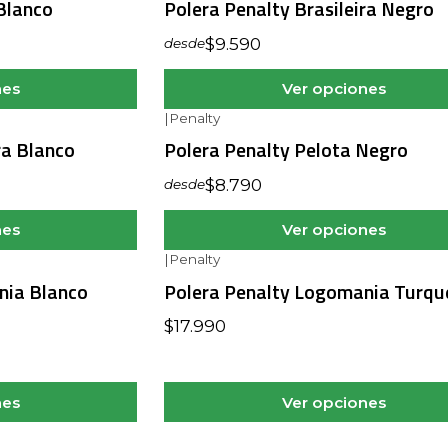
Blanco
Polera Penalty Brasileira Negro
$9.590
desde
nes
Ver opciones
|
Penalty
ra Blanco
Polera Penalty Pelota Negro
$8.790
desde
nes
Ver opciones
|
Penalty
nia Blanco
Polera Penalty Logomania Turqu
$17.990
nes
Ver opciones