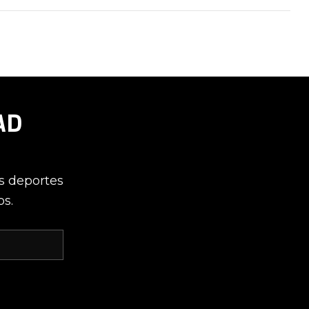
AD
os deportes
os.