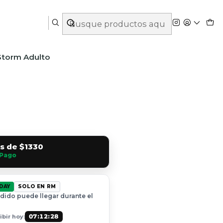
Storm Adulto
és de
$1330
Pago
DAY
SOLO EN RM
dido puede llegar durante el
07:12:27
bir hoy: