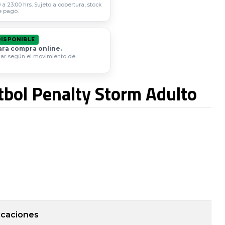
a 23:00 hrs. Sujeto a cobertura, stock
e pago.
DISPONIBLE
ara compra online.
iar según el movimiento de
tbol Penalty Storm Adulto
icaciones