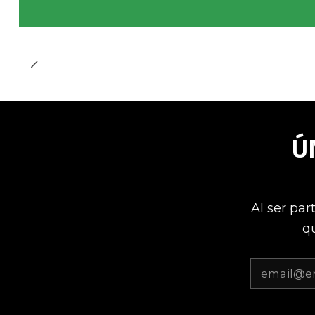
Ú
Al ser par
qu