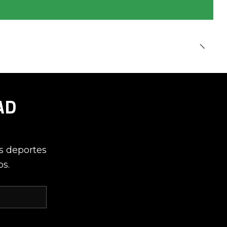
AD
os deportes
os.