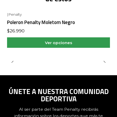
|
Penalty
Poleron Penalty Moletom Negro
$26.990
Ver opciones
ÚNETE A NUESTRA COMUNIDAD
DEPORTIVA
Al ser parte del Team Penalty recibirás
información sobre los deportes que más te