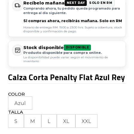
Recíbelo mañana
NEXT DAY
SOLO EN RM
Comprando ahora, tu pedido queda programado para
entrega al día siguiente.
Si compras ahora, recibirás mañana. Solo en RM
Horario de entrega RM: 19:00 a 23:00 hrs. Sujeto a cobertura, stock
disponible y confirmación de pago.
Stock disponible
DISPONIBLE
Producto disponible para compra online.
La disponibilidad puede variar según el movimiento de
inventario.
Calza Corta Penalty Flat Azul Rey
COLOR
Azul
TALLA
S
M
L
XL
XXL