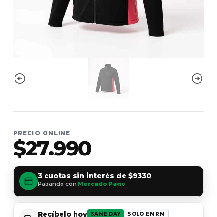
PRECIO ONLINE
$27.990
3 cuotas sin interés de
$9330
Pagando con
Mercado Pago
Recíbelo hoy
SAME DAY
SOLO EN RM