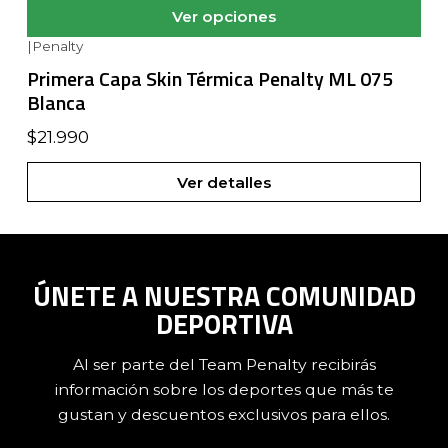
Ver opciones
|
Penalty
No disponible
Primera Capa Skin Térmica Penalty ML 075
Blanca
$21.990
Ver detalles
ÚNETE A NUESTRA COMUNIDAD
DEPORTIVA
Al ser parte del Team Penalty recibirás
información sobre los deportes que más te
gustan y descuentos exclusivos para ellos.