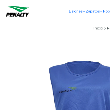
Balones
Zapatos
Rop
Inicio
R