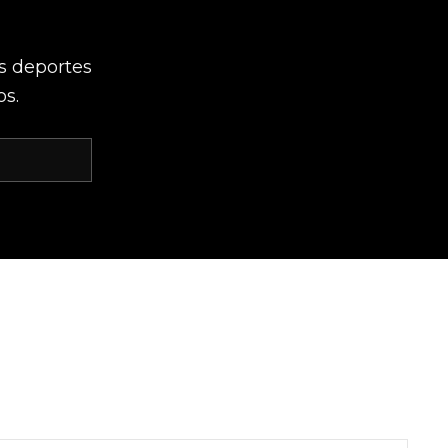
os deportes
os.