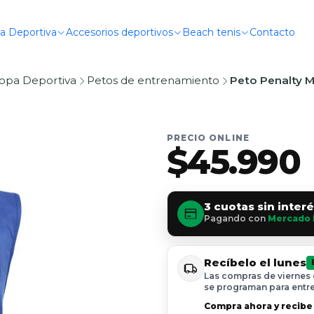
a Deportiva
Accesorios deportivos
Beach tenis
Contacto
opa Deportiva
Petos de entrenamiento
Peto Penalty M
PRECIO ONLINE
$45.990
3 cuotas sin inter
Pagando con
Mercado 
Recíbelo el lunes
Las compras de viernes 
se programan para entre
Compra ahora y recibe 