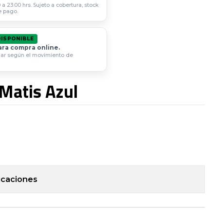
a 23:00 hrs. Sujeto a cobertura, stock
e pago.
DISPONIBLE
ara compra online.
iar según el movimiento de
Matis Azul
icaciones