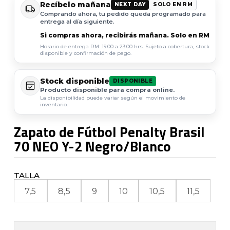
Recíbelo mañana
NEXT DAY
SOLO EN RM
Comprando ahora, tu pedido queda programado para
entrega al día siguiente.
Si compras ahora, recibirás mañana. Solo en RM
Horario de entrega RM: 19:00 a 23:00 hrs. Sujeto a cobertura, stock
disponible y confirmación de pago.
Stock disponible
DISPONIBLE
Producto disponible para compra online.
La disponibilidad puede variar según el movimiento de
inventario.
Zapato de Fútbol Penalty Brasil
70 NEO Y-2 Negro/Blanco
TALLA
7,5
8,5
9
10
10,5
11,5