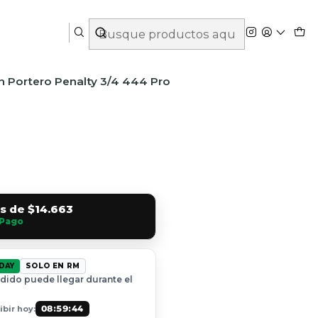
n Portero Penalty 3/4 444 Pro
és de
$14.663
Pago
DAY
SOLO EN RM
dido puede llegar durante el
08:59:43
bir hoy: