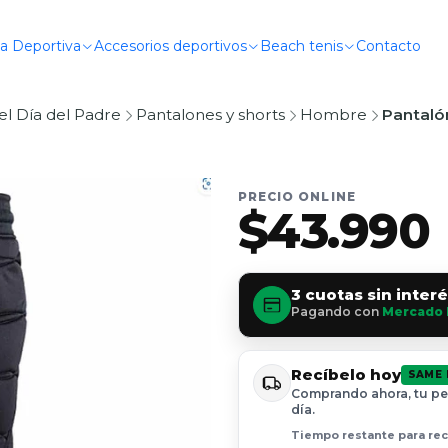
a Deportiva
Accesorios deportivos
Beach tenis
Contacto
el Día del Padre
Pantalones y shorts
Hombre
Pantaló
PRECIO ONLINE
$43.990
3 cuotas sin inter
Pagando con
Mercado 
Recíbelo hoy
SAME 
Comprando ahora, tu pe
día.
Tiempo restante para reci