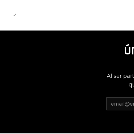
Ú
Al ser par
qu