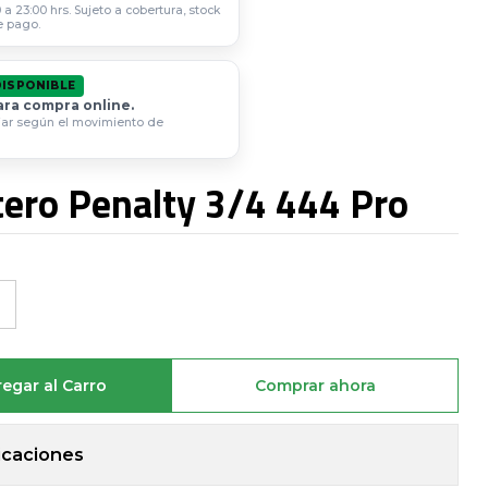
a 23:00 hrs. Sujeto a cobertura, stock
e pago.
DISPONIBLE
ara compra online.
iar según el movimiento de
tero Penalty 3/4 444 Pro
egar al Carro
Comprar ahora
icaciones