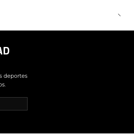
AD
os deportes
os.